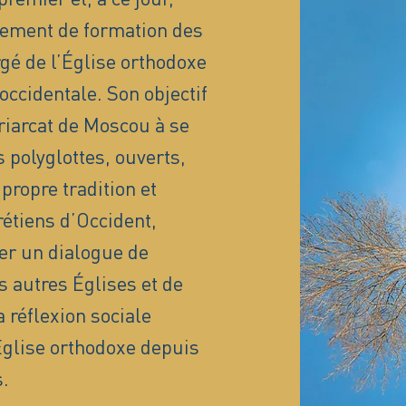
sement de formation des
é de l’Église orthodoxe
occidentale. Son objectif
triarcat de Moscou à se
 polyglottes, ouverts,
propre tradition et
rétiens d’Occident,
er un dialogue de
s autres Églises et de
 réflexion sociale
’Église orthodoxe depuis
.