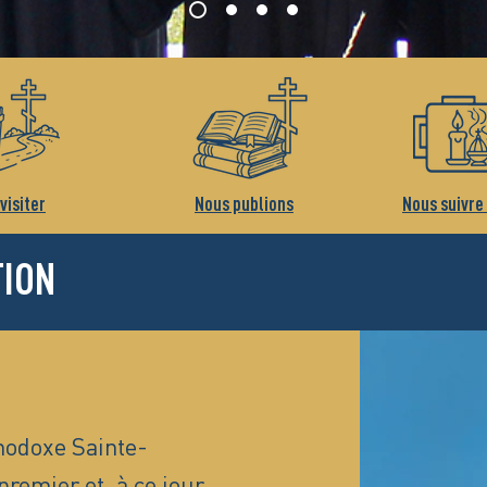
visiter
Nous publions
Nous suivre
TION
hodoxe Sainte-
premier et, à ce jour,