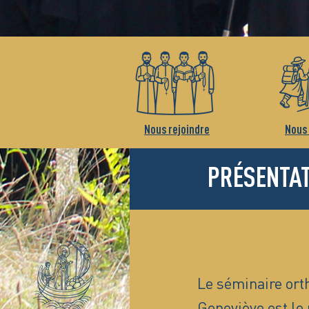
Nous rejoindre
Nous 
PRÉSENTA
Le séminaire ort
Geneviève est le 