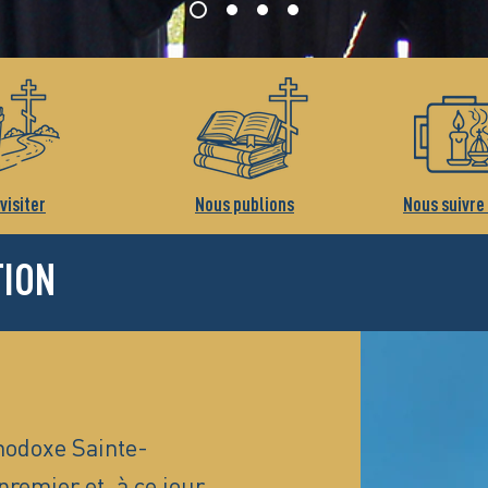
visiter
Nous publions
Nous suivre
TION
hodoxe Sainte-
premier et, à ce jour,