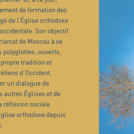
sement de formation des
é de l’Église orthodoxe
occidentale. Son objectif
triarcat de Moscou à se
 polyglottes, ouverts,
propre tradition et
rétiens d’Occident,
er un dialogue de
s autres Églises et de
 réflexion sociale
’Église orthodoxe depuis
.