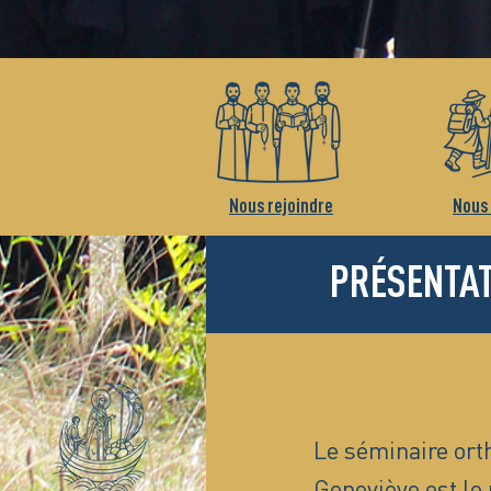
Nous rejoindre
Nous 
PRÉSENTA
Le séminaire ort
Geneviève est le 