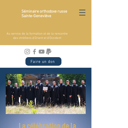
Séminaire orthodoxe russe
Sainte-Geneviève
Au service de la formation et de la rencontre
des chrétiens d'Orient et d'Occident
Faire un don
La célébration de la