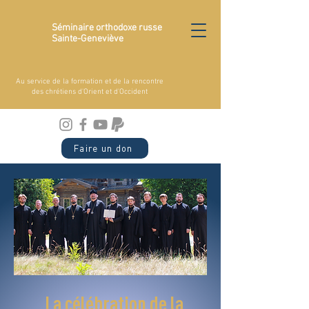
Séminaire orthodoxe russe
Sainte-Geneviève
Au service de la formation et de la rencontre
des chrétiens d'Orient et d'Occident
Faire un don
La célébration de la