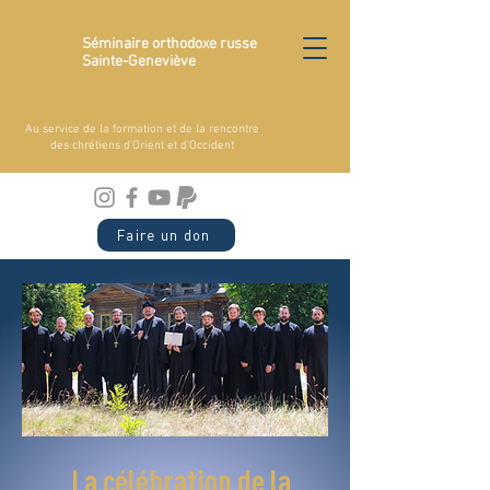
Séminaire orthodoxe russe
Sainte-Geneviève
Au service de la formation et de la rencontre
des chrétiens d'Orient et d'Occident
Faire un don
La célébration de la