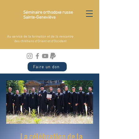
Séminaire orthodoxe russe
Sainte-Geneviève
Au service de la formation et de la rencontre
des chrétiens d'Orient et d'Occident
Faire un don
La célébration de la