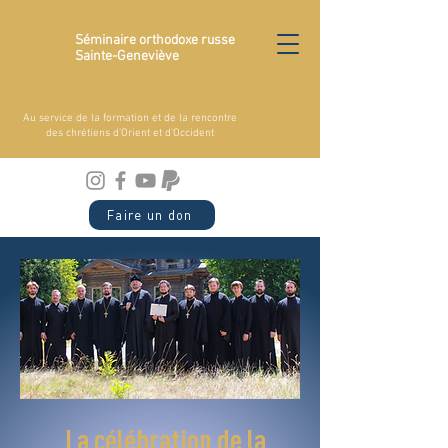
Séminaire orthodoxe russe
Sainte-Geneviève
Au service de la formation et de la rencontre
des chrétiens d'Orient et d'Occident
Faire un don
La célébration de la