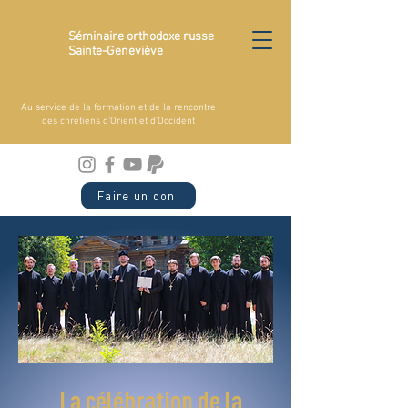
Séminaire orthodoxe russe
Sainte-Geneviève
Au service de la formation et de la rencontre
des chrétiens d'Orient et d'Occident
Faire un don
La célébration de la