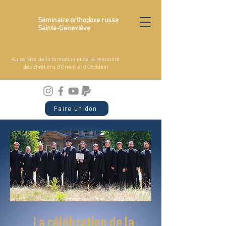
Séminaire orthodoxe russe
Sainte-Geneviève
Au service de la formation et de la rencontre
des chrétiens d'Orient et d'Occident
Faire un don
La célébration de la