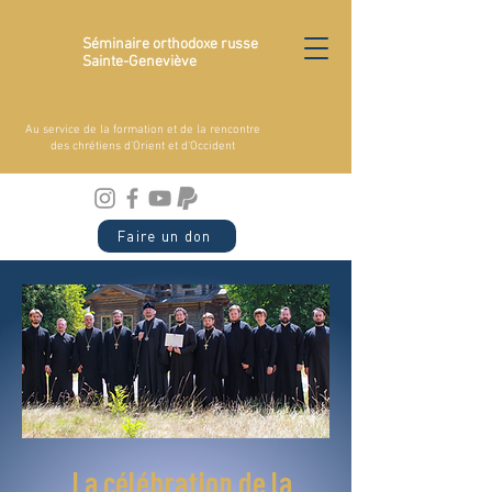
Séminaire orthodoxe russe
Sainte-Geneviève
Au service de la formation et de la rencontre
des chrétiens d'Orient et d'Occident
Faire un don
La célébration de la