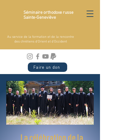
Séminaire orthodoxe russe
Sainte-Geneviève
Au service de la formation et de la rencontre
des chrétiens d'Orient et d'Occident
Faire un don
La célébration de la