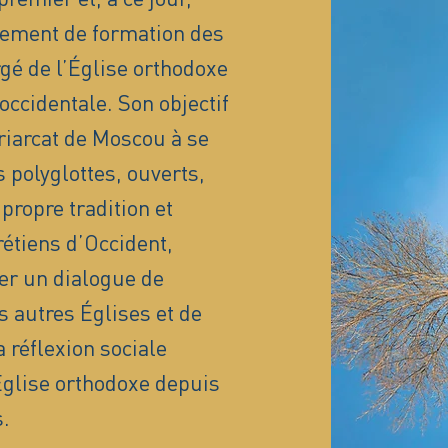
sement de formation des
é de l’Église orthodoxe
occidentale. Son objectif
triarcat de Moscou à se
 polyglottes, ouverts,
propre tradition et
rétiens d’Occident,
er un dialogue de
s autres Églises et de
 réflexion sociale
’Église orthodoxe depuis
.