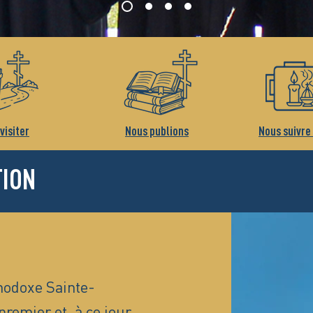
visiter
Nous publions
Nous suivre
TION
hodoxe Sainte-
premier et, à ce jour,