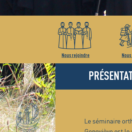
Nous rejoindre
Nous 
PRÉSENTA
Le séminaire ort
Geneviève est le 