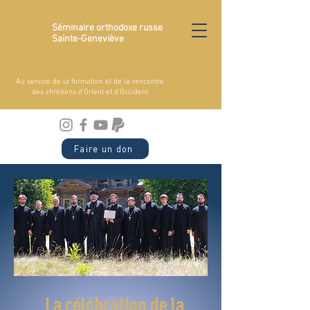
Séminaire orthodoxe russe
Sainte-Geneviève
Au service de la formation et de la rencontre
des chrétiens d'Orient et d'Occident
Faire un don
La célébration de la