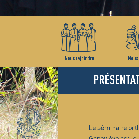
Nous rejoindre
Nous 
PRÉSENTA
Le séminaire ort
Geneviève est le 