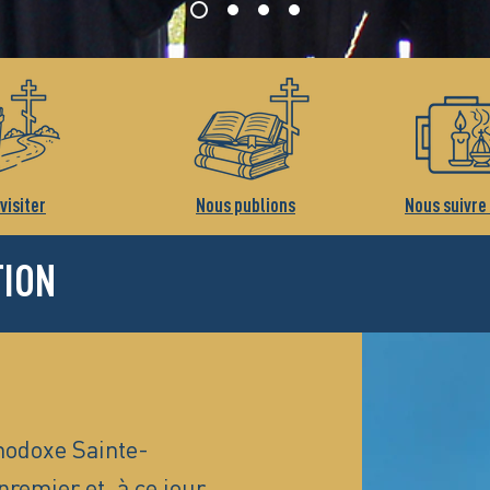
visiter
Nous publions
Nous suivre
TION
hodoxe Sainte-
premier et, à ce jour,