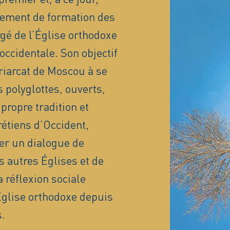
sement de formation des
é de l’Église orthodoxe
occidentale. Son objectif
triarcat de Moscou à se
 polyglottes, ouverts,
propre tradition et
rétiens d’Occident,
er un dialogue de
s autres Églises et de
 réflexion sociale
’Église orthodoxe depuis
.