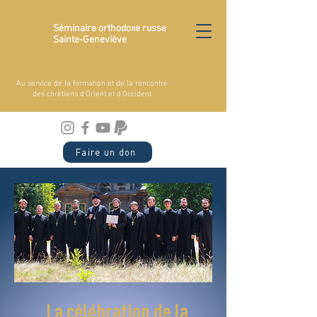
Séminaire orthodoxe russe
Sainte-Geneviève
Au service de la formation et de la rencontre
des chrétiens d'Orient et d'Occident
Faire un don
La célébration de la