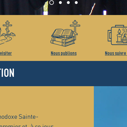
visiter
Nous publions
Nous suivre
TION
hodoxe Sainte-
premier et, à ce jour,