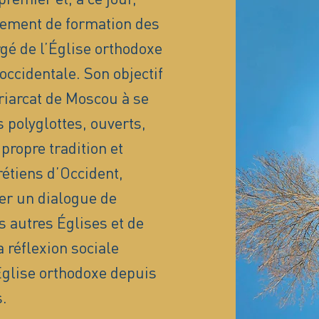
sement de formation des
é de l’Église orthodoxe
occidentale. Son objectif
triarcat de Moscou à se
 polyglottes, ouverts,
propre tradition et
rétiens d’Occident,
er un dialogue de
s autres Églises et de
 réflexion sociale
’Église orthodoxe depuis
.