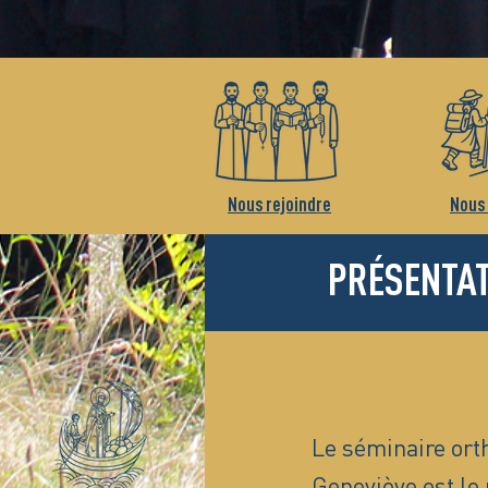
Nous rejoindre
Nous 
PRÉSENTA
Le séminaire ort
Geneviève est le 