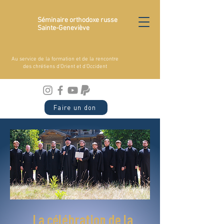
Séminaire orthodoxe russe
Sainte-Geneviève
Au service de la formation et de la rencontre
des chrétiens d'Orient et d'Occident
Faire un don
La célébration de la