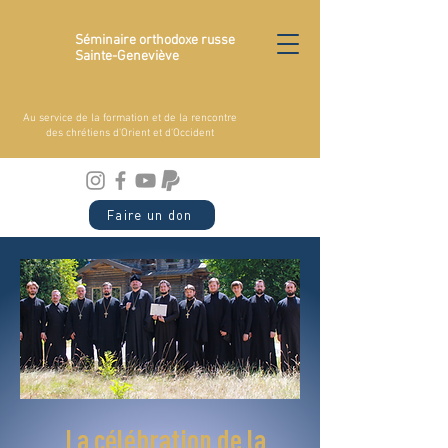
Séminaire orthodoxe russe
Sainte-Geneviève
Au service de la formation et de la rencontre
des chrétiens d'Orient et d'Occident
Faire un don
La célébration de la