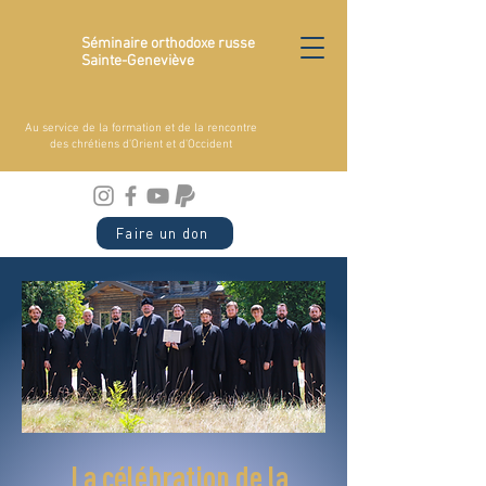
Séminaire orthodoxe russe
Sainte-Geneviève
Au service de la formation et de la rencontre
des chrétiens d'Orient et d'Occident
Faire un don
La célébration de la