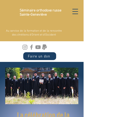
Séminaire orthodoxe russe
Sainte-Geneviève
Au service de la formation et de la rencontre
des chrétiens d'Orient et d'Occident
Faire un don
La célébration de la