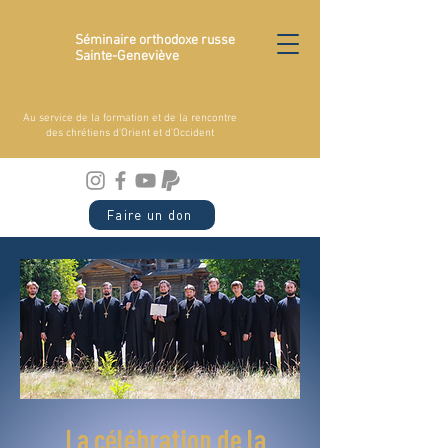
Séminaire orthodoxe russe
Sainte-Geneviève
Au service de la formation et de la rencontre
des chrétiens d'Orient et d'Occident
Faire un don
La célébration de la