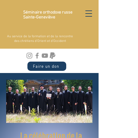
Séminaire orthodoxe russe
Sainte-Geneviève
Au service de la formation et de la rencontre
des chrétiens d'Orient et d'Occident
Faire un don
La célébration de la