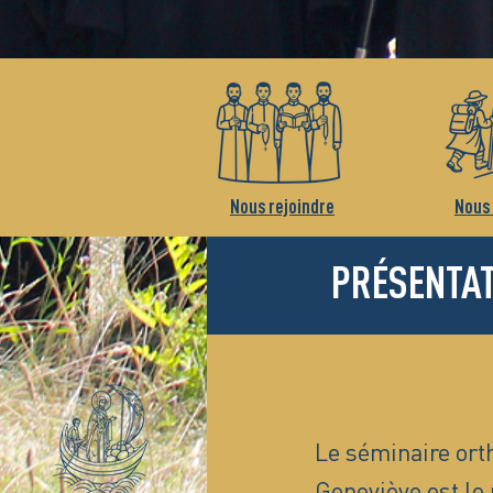
Nous rejoindre
Nous 
PRÉSENTA
Le séminaire ort
Geneviève est le 