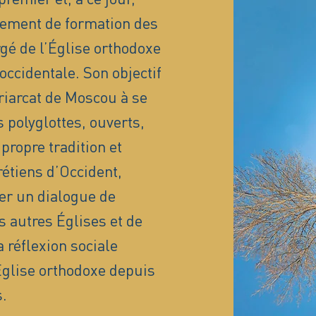
sement de formation des
é de l’Église orthodoxe
occidentale. Son objectif
triarcat de Moscou à se
 polyglottes, ouverts,
propre tradition et
rétiens d’Occident,
er un dialogue de
s autres Églises et de
 réflexion sociale
’Église orthodoxe depuis
.