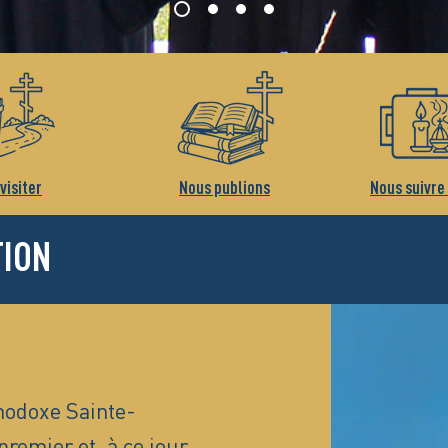
visiter
Nous publions
Nous suivre
TION
hodoxe Sainte-
premier et, à ce jour,