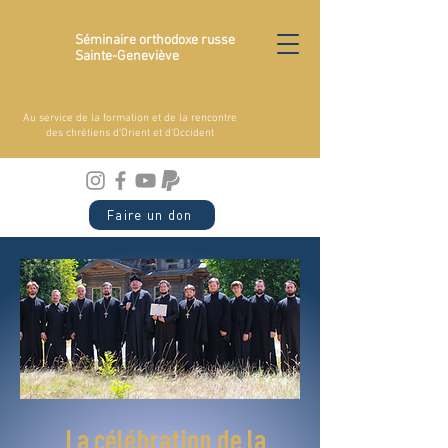
Séminaire orthodoxe russe
Sainte-Geneviève
Au service de la formation et de la rencontre
des chrétiens d'Orient et d'Occident
Faire un don
La célébration de la