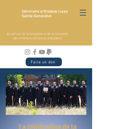
Séminaire orthodoxe russe
Sainte-Geneviève
Au service de la formation et de la rencontre
des chrétiens d'Orient et d'Occident
Faire un don
La célébration de la