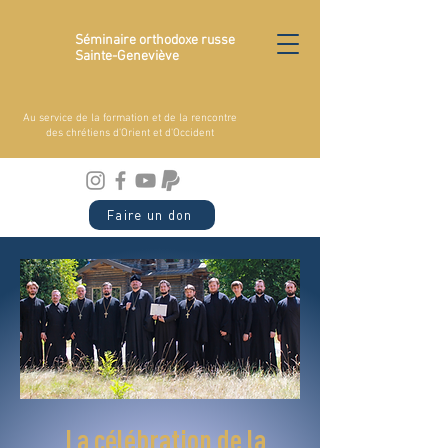
Séminaire orthodoxe russe
Sainte-Geneviève
Au service de la formation et de la rencontre
des chrétiens d'Orient et d'Occident
Faire un don
La célébration de la