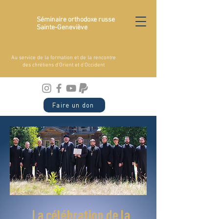
Séminaire orthodoxe russe
Sainte-Geneviève
Au service de la formation et de la rencontre
des chrétiens d'Orient et d'Occident
Faire un don
La célébration de la