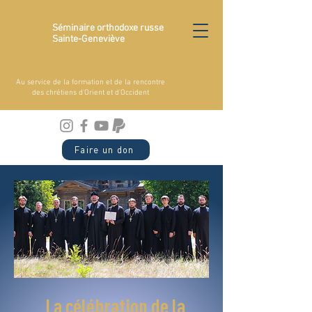
Séminaire orthodoxe russe
Sainte-Geneviève
Au service de la formation et de la rencontre
des chrétiens d'Orient et d'Occident
Faire un don
La célébration de la