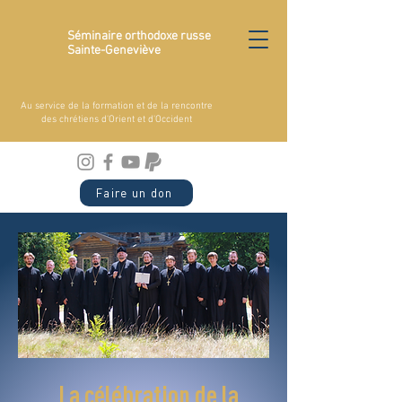
Séminaire orthodoxe russe
Sainte-Geneviève
Au service de la formation et de la rencontre
des chrétiens d'Orient et d'Occident
Faire un don
La célébration de la