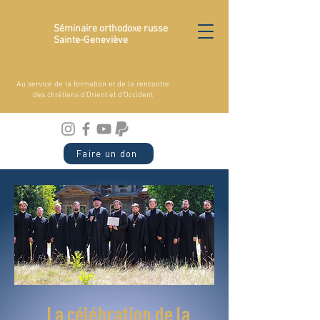
Séminaire orthodoxe russe
Sainte-Geneviève
Au service de la formation et de la rencontre
des chrétiens d'Orient et d'Occident
Faire un don
La célébration de la