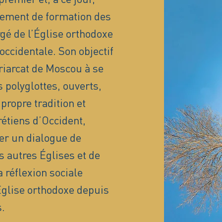
sement de formation des
é de l’Église orthodoxe
occidentale. Son objectif
triarcat de Moscou à se
 polyglottes, ouverts,
propre tradition et
rétiens d’Occident,
er un dialogue de
s autres Églises et de
 réflexion sociale
’Église orthodoxe depuis
.