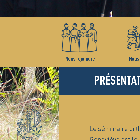
Nous rejoindre
Nous 
PRÉSENTA
Le séminaire ort
Geneviève est le 