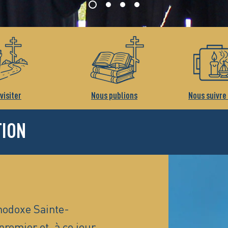
visiter
Nous publions
Nous suivre
TION
hodoxe Sainte-
premier et, à ce jour,