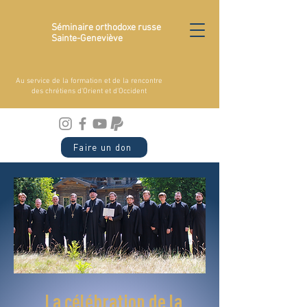
Séminaire orthodoxe russe
Sainte-Geneviève
Au service de la formation et de la rencontre
des chrétiens d'Orient et d'Occident
Faire un don
La célébration de la