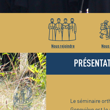
Nous rejoindre
Nous 
PRÉSENTA
Le séminaire ort
Geneviève est le 