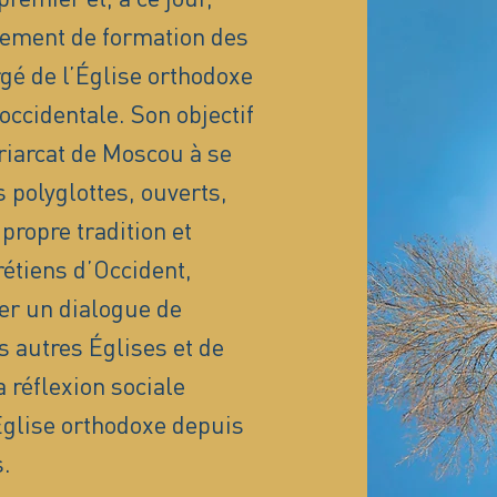
sement de formation des
é de l’Église orthodoxe
occidentale. Son objectif
triarcat de Moscou à se
 polyglottes, ouverts,
propre tradition et
rétiens d’Occident,
er un dialogue de
s autres Églises et de
 réflexion sociale
’Église orthodoxe depuis
.