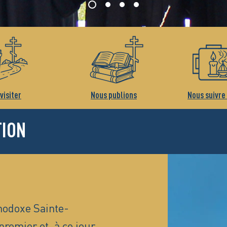
visiter
Nous publions
Nous suivre
TION
hodoxe Sainte-
premier et, à ce jour,