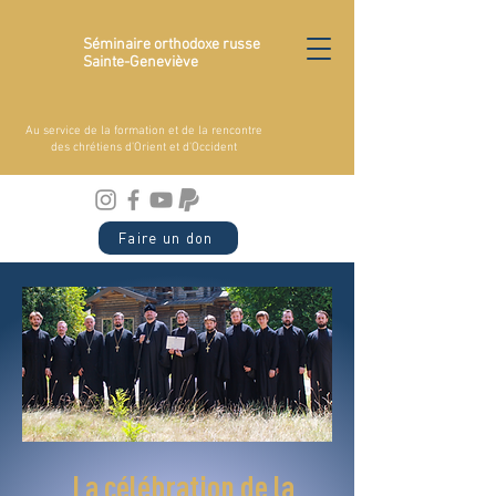
Séminaire orthodoxe russe
Sainte-Geneviève
Au service de la formation et de la rencontre
des chrétiens d'Orient et d'Occident
Faire un don
La célébration de la