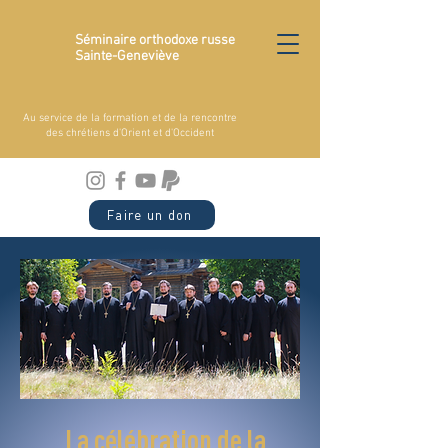
Séminaire orthodoxe russe
Sainte-Geneviève
Au service de la formation et de la rencontre
des chrétiens d'Orient et d'Occident
Faire un don
La célébration de la