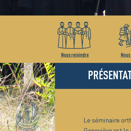
Nous rejoindre
Nous 
PRÉSENTA
Le séminaire ort
Geneviève est le 