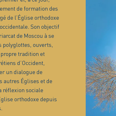
sement de formation des
é de l’Église orthodoxe
occidentale. Son objectif
triarcat de Moscou à se
 polyglottes, ouverts,
propre tradition et
rétiens d’Occident,
er un dialogue de
s autres Églises et de
 réflexion sociale
’Église orthodoxe depuis
.