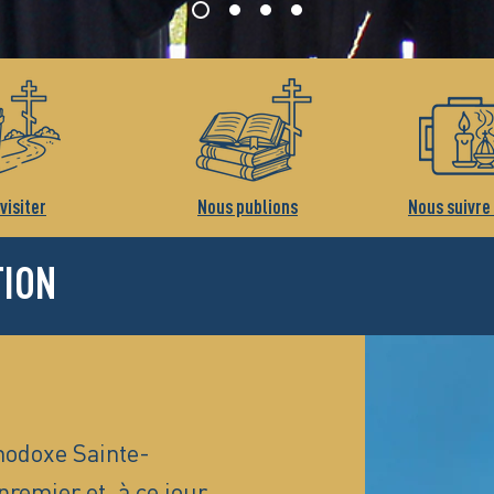
visiter
Nous publions
Nous suivre
TION
hodoxe Sainte-
premier et, à ce jour,