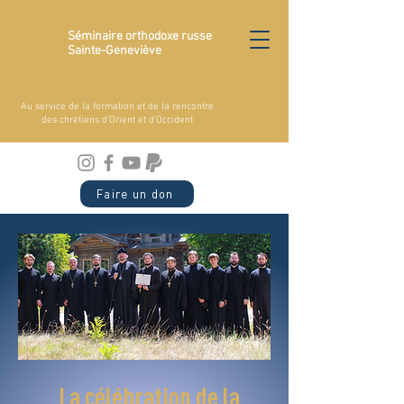
Séminaire orthodoxe russe
Sainte-Geneviève
Au service de la formation et de la rencontre
des chrétiens d'Orient et d'Occident
Faire un don
La célébration de la