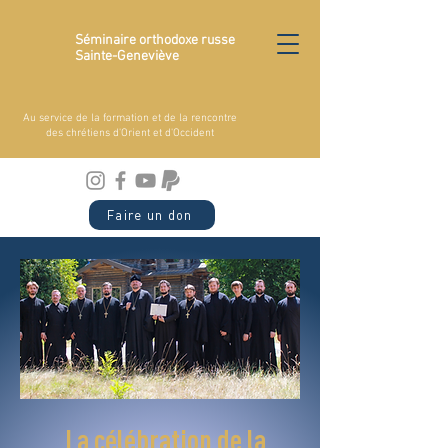
Séminaire orthodoxe russe
Sainte-Geneviève
Au service de la formation et de la rencontre
des chrétiens d'Orient et d'Occident
Faire un don
La célébration de la