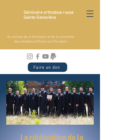
Séminaire orthodoxe russe
Sainte-Geneviève
Au service de la formation et de la rencontre
des chrétiens d'Orient et d'Occident
Faire un don
La célébration de la