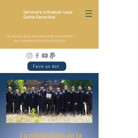
Séminaire orthodoxe russe
Sainte-Geneviève
Au service de la formation et de la rencontre
des chrétiens d'Orient et d'Occident
Faire un don
La célébration de la