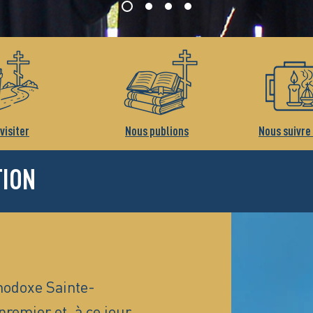
visiter
Nous publions
Nous suivre
TION
hodoxe Sainte-
premier et, à ce jour,