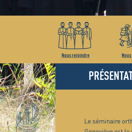
Nous rejoindre
Nous 
PRÉSENTA
Le séminaire ort
Geneviève est le 