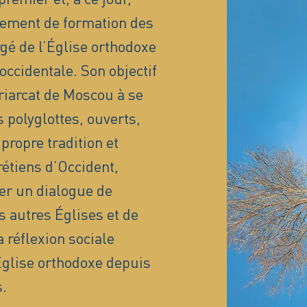
sement de formation des
é de l’Église orthodoxe
occidentale. Son objectif
triarcat de Moscou à se
 polyglottes, ouverts,
propre tradition et
rétiens d’Occident,
er un dialogue de
s autres Églises et de
 réflexion sociale
’Église orthodoxe depuis
.