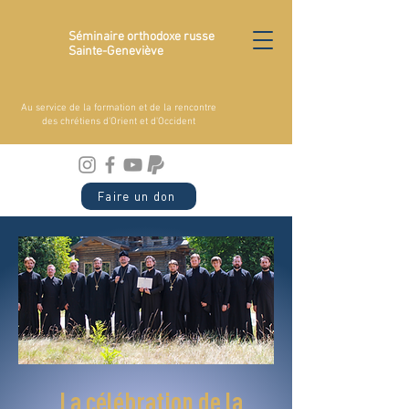
Séminaire orthodoxe russe
Sainte-Geneviève
Au service de la formation et de la rencontre
des chrétiens d'Orient et d'Occident
Faire un don
La célébration de la