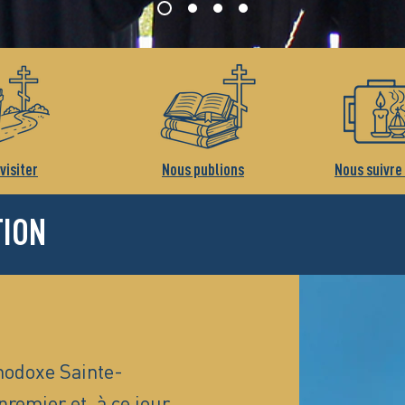
visiter
Nous publions
Nous suivre
TION
hodoxe Sainte-
premier et, à ce jour,