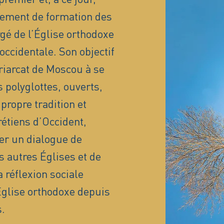
sement de formation des
é de l’Église orthodoxe
occidentale. Son objectif
triarcat de Moscou à se
 polyglottes, ouverts,
propre tradition et
rétiens d’Occident,
er un dialogue de
s autres Églises et de
 réflexion sociale
’Église orthodoxe depuis
.