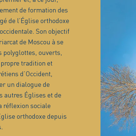
sement de formation des
é de l’Église orthodoxe
occidentale. Son objectif
triarcat de Moscou à se
 polyglottes, ouverts,
propre tradition et
rétiens d’Occident,
er un dialogue de
s autres Églises et de
 réflexion sociale
’Église orthodoxe depuis
.