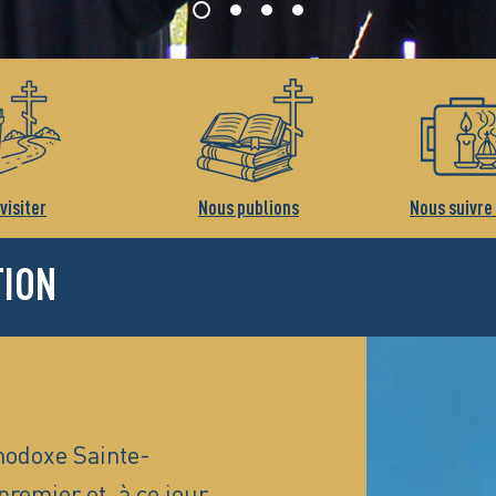
visiter
Nous publions
Nous suivre
TION
hodoxe Sainte-
premier et, à ce jour,