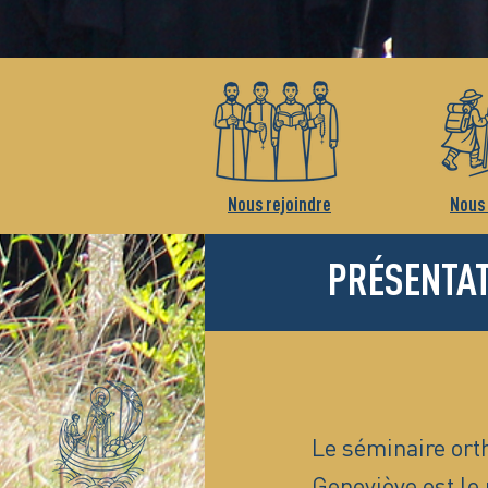
Nous rejoindre
Nous 
PRÉSENTA
Le séminaire ort
Geneviève est le 