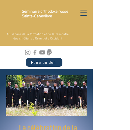
Séminaire orthodoxe russe
Sainte-Geneviève
Au service de la formation et de la rencontre
des chrétiens d'Orient et d'Occident
Faire un don
La célébration de la