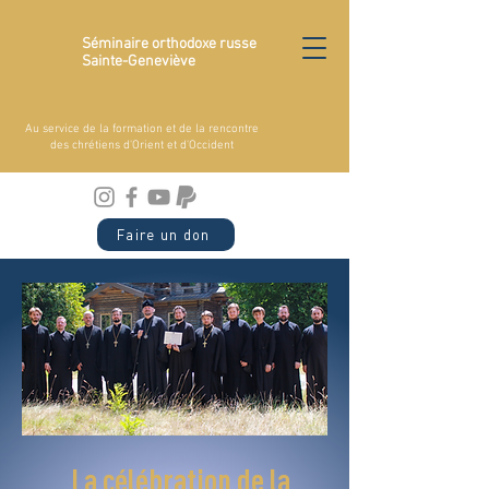
Séminaire orthodoxe russe
Sainte-Geneviève
Au service de la formation et de la rencontre
des chrétiens d'Orient et d'Occident
Faire un don
La célébration de la