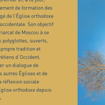
sement de formation des
é de l’Église orthodoxe
occidentale. Son objectif
triarcat de Moscou à se
 polyglottes, ouverts,
propre tradition et
rétiens d’Occident,
er un dialogue de
s autres Églises et de
 réflexion sociale
’Église orthodoxe depuis
.