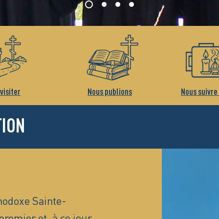
visiter
Nous publions
Nous suivre
TION
hodoxe Sainte-
premier et, à ce jour,