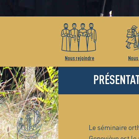
Nous rejoindre
Nous 
PRÉSENTA
Le séminaire ort
Geneviève est le 