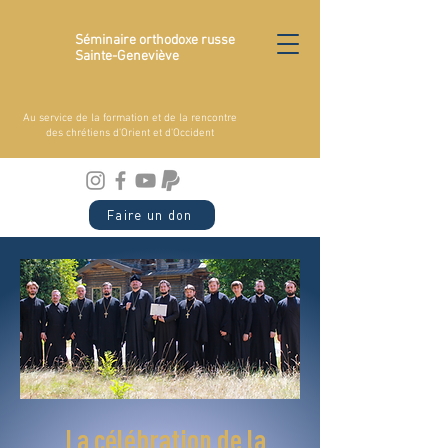
Séminaire orthodoxe russe
Sainte-Geneviève
Au service de la formation et de la rencontre
des chrétiens d'Orient et d'Occident
Faire un don
La célébration de la