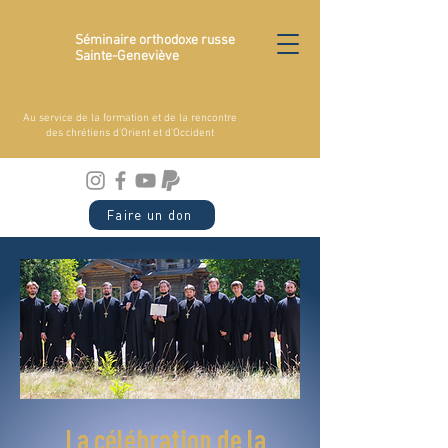
Séminaire orthodoxe russe
Sainte-Geneviève
Au service de la formation et de la rencontre
des chrétiens d'Orient et d'Occident
Faire un don
La célébration de la