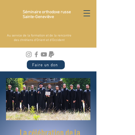
Séminaire orthodoxe russe
Sainte-Geneviève
Au service de la formation et de la rencontre
des chrétiens d'Orient et d'Occident
Faire un don
La célébration de la